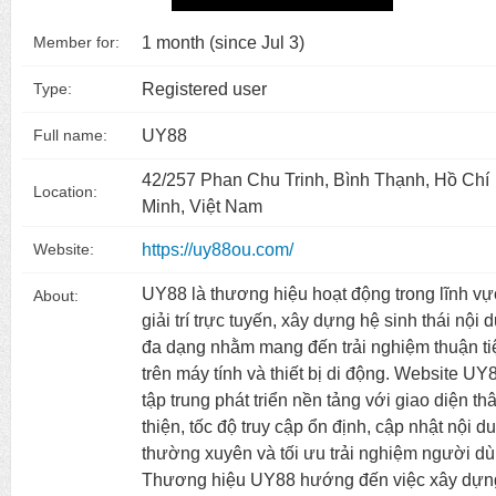
1 month (since Jul 3)
Member for:
Registered user
Type:
UY88
Full name:
42/257 Phan Chu Trinh, Bình Thạnh, Hồ Chí
Location:
Minh, Việt Nam
https://uy88ou.com/
Website:
UY88 là thương hiệu hoạt động trong lĩnh vự
About:
giải trí trực tuyến, xây dựng hệ sinh thái nội 
đa dạng nhằm mang đến trải nghiệm thuận ti
trên máy tính và thiết bị di động. Website UY
tập trung phát triển nền tảng với giao diện th
thiện, tốc độ truy cập ổn định, cập nhật nội d
thường xuyên và tối ưu trải nghiệm người dù
Thương hiệu UY88 hướng đến việc xây dựn